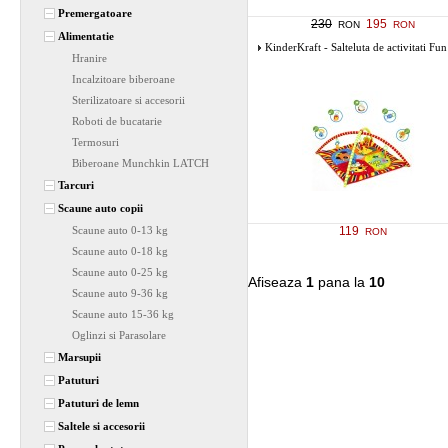
Premergatoare
230
195
RON
RON
Alimentatie
KinderKraft - Salteluta de activitati Fun
Hranire
Incalzitoare biberoane
Sterilizatoare si accesorii
Roboti de bucatarie
Termosuri
Biberoane Munchkin LATCH
Tarcuri
Scaune auto copii
Scaune auto 0-13 kg
119
RON
Scaune auto 0-18 kg
Scaune auto 0-25 kg
Afiseaza
1
pana la
10
Scaune auto 9-36 kg
Scaune auto 15-36 kg
Oglinzi si Parasolare
Marsupii
Patuturi
Patuturi de lemn
Saltele si accesorii