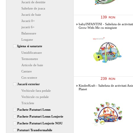
Jucarii de dentitie
Saltelute de joaca
Jucarii de baie
139
RON
Jucarii 0+
babyINFANTINI - Salteluta de activitat
jucarii 6+
Grow-With-Me cu mingiute
Balansoare
Leagane
Igiena si sanatate
Umidificatoare
Termometre
Articole de baie
Cantare
Cos scutece
239
RON
Jucarii exterior
KinderKraft - Salteluta de activitati An
Planet
Vechicule fara pedale
Vechicule cu pedale
Triciclete
Pachete Patuturi Lemn
Pachete Patuturi Lemn Lenjerie
Pachete Patuturi Lenjerie NOU
Patuturi Transformabile