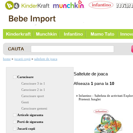
home
jucarii copii
saltelute de joaca
»
»
Saltelute de joaca
Carucioare
Afiseaza
1
pana la
10
Carucioare 3 in 1
Carucioare 2 in 1
Infantino - Salteluta de activitati Explo
Carucioare sport
Prietenii Junglei
Genti
Carucioare gemeni
Articole siguranta
Porti de siguranta
Jucarii copii