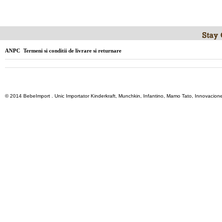
ANPC
Termeni si conditii de livrare si returnare
© 2014 BebeImport . Unic Importator Kinderkraft, Munchkin, Infantino, Mamo Tato, Innovacione