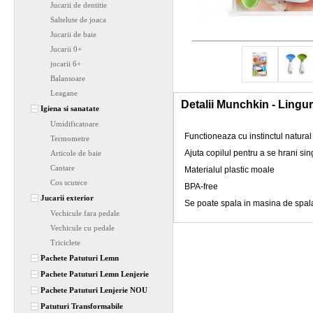
Jucarii de dentitie
Saltelute de joaca
Jucarii de baie
Jucarii 0+
jucarii 6+
Balansoare
Leagane
Detalii Munchkin - Ling
Igiena si sanatate
Umidificatoare
Functioneaza cu instinctul natural
Termometre
Ajuta copilul pentru a se hrani sin
Articole de baie
Cantare
Materialul plastic moale
Cos scutece
BPA-free
Jucarii exterior
Se poate spala in masina de spal
Vechicule fara pedale
Vechicule cu pedale
Triciclete
Pachete Patuturi Lemn
Pachete Patuturi Lemn Lenjerie
Pachete Patuturi Lenjerie NOU
Patuturi Transformabile