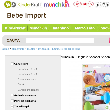
home
alimentatie
hranire
munchkin - lingurite scooper spoons
»
»
»
Munchkin - Lingurite Scooper Spoon
Carucioare
Carucioare 3 in 1
Carucioare 2 in 1
Carucioare sport
Genti
Carucioare gemeni
Articole siguranta
Porti de siguranta
Jucarii copii