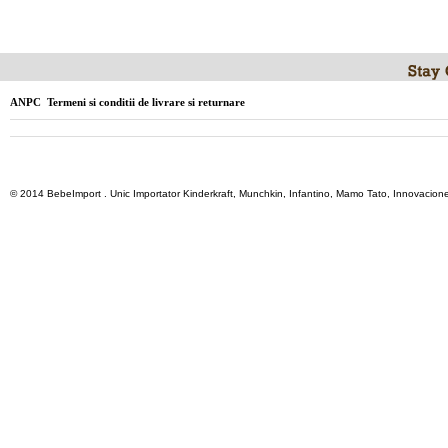
ANPC
Termeni si conditii de livrare si returnare
© 2014 BebeImport . Unic Importator Kinderkraft, Munchkin, Infantino, Mamo Tato, Innovacione